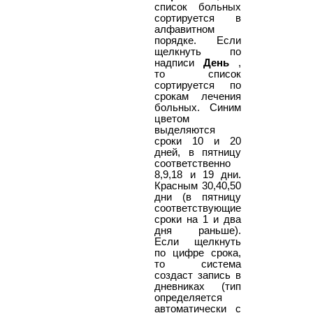
список больных
сортируется в
алфавитном
порядке. Если
щелкнуть по
надписи
День
,
то список
сортируется по
срокам лечения
больных. Синим
цветом
выделяются
сроки 10 и 20
дней, в пятницу
соответственно
8,9,18 и 19 дни.
Красным 30,40,50
дни (в пятницу
соответствующие
сроки на 1 и два
дня раньше).
Если щелкнуть
по цифре срока,
то система
создаст запись в
дневниках (тип
определяется
автоматически с