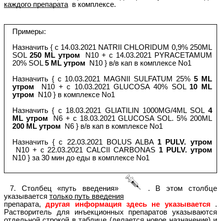
каждого препарата
в комплексе.
Примеры:
Назначить { c 14.03.2021 NATRII CHLORIDUM 0,9% 250ML
SOL
250 ML утром
N10 + c 14.03.2021 PYRACETAMUM
20% SOL
5 ML утром
N10 } в/в кап в комплексе No1
Назначить { c 10.03.2021 MAGNII SULFATUM 25%
5 ML
утром
N10 + c 10.03.2021 GLUCOSA 40% SOL
10 ML
утром
N10 } в комплексе No1
Назначить { c 18.03.2021 GLIATILIN 1000MG/4ML SOL
4
ML утром
N6 + c 18.03.2021 GLUCOSA SOL. 5% 200ML
200 ML утром
N6 } в/в кап в комплексе No1
Назначить { c 22.03.2021 BOLUS ALBA
1 PULV. утром
N10 + c 22.03.2021 CALCII CARBONAS
1 PULV. утром
N10 } за 30 мин до еды в комплексе No1
7. Столбец «путь введения»
. В этом столбце
указывается
только путь введения
препарата,
другая информация здесь не указывается
.
Растворитель для инъекционных препаратов указываются
отдельной строкой в таблице (делается новое назначение) и