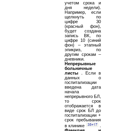
учетом срока и
дня недели).
Например, если
щелкнуть по
цифре 30
(красный фон),
будет создана
запись ВК, по
цифре 10 (синий
фон) – этапный
эпикриз, по
другим срокам –
дневники.
Непрерывные
больничные
листы
. Если в
данных о
госпитализации
введена дата
начала
непрерывного БЛ,
то срок
отображается в
виде срок БЛ до
госпитализации +
срок пребывания
в клинике
.
Фамилия и