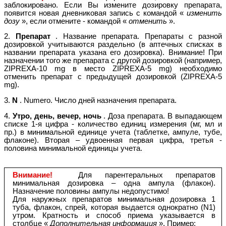
заблокировано. Если Вы измените дозировку препарата,
появится новая дневниковая запись с командой «
изменить
дозу
», если отмените - командой «
отменить
».
2.
Препарат
. Название препарата. Препараты с разной
дозировкой учитываются раздельно (в аптечных списках в
названии препарата указана его дозировка). Внимание! При
назначении того же препарата с другой дозировкой (например,
ZIPREXA-10 mg в место ZIPREXA-5 mg) необходимо
отменить препарат с предыдущей дозировкой (ZIPREXA-5
mg).
3.
N
. Numero. Число дней назначения препарата.
4.
Утро, день, вечер, ночь
. Доза препарата. В выпадающем
списке 1-я цифра - количество единиц измерения (мг, мл и
пр.) в минимальной единице учета (таблетке, ампуле, тубе,
флаконе). Вторая – удвоенная первая цифра, третья -
половина минимальной единицы учета.
Внимание!
Для парентеральных препаратов
минимальная дозировка – одна ампула (флакон).
Назначение половины ампулы недопустимо!
Для наружных препаратов минимальная дозировка 1
туба, флакон, спрей, которая выдается однократно (N1)
утром. Кратность и способ приема указывается в
столбце «
Дополнительная информация
». Пример: