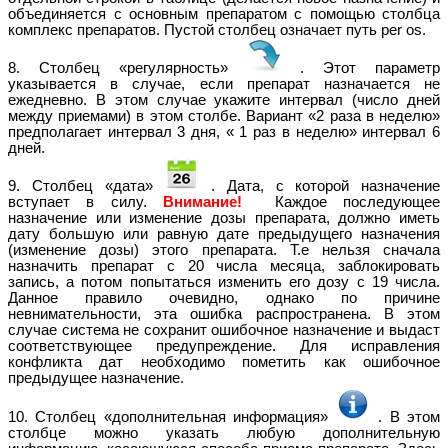
объединяется с основным препаратом с помощью столбца
комплекс препаратов. Пустой столбец означает путь per os.
8. Столбец «регулярность»
. Этот параметр
указывается в случае, если препарат назначается не
ежедневно. В этом случае укажите интервал (число дней
между приемами) в этом столбе. Вариант «2 раза в неделю»
предполагает интервал 3 дня, « 1 раз в неделю» интервал 6
дней.
9. Столбец «дата»
. Дата, с которой назначение
вступает в силу.
Внимание!
Каждое последующее
назначение или изменение дозы препарата, должно иметь
дату большую или равную дате предыдущего назначения
(изменение дозы) этого препарата. Т.е нельзя сначала
назначить препарат с 20 числа месяца, заблокировать
запись, а потом попытаться изменить его дозу с 19 числа.
Данное правило очевидно, однако по причине
невнимательности, эта ошибка распространена. В этом
случае система не сохранит ошибочное назначение и выдаст
соответствующее предупреждение. Для исправления
конфликта дат необходимо пометить как ошибочное
предыдущее назначение.
10. Столбец «дополнительная информация»
. В этом
столбце можно указать любую дополнительную