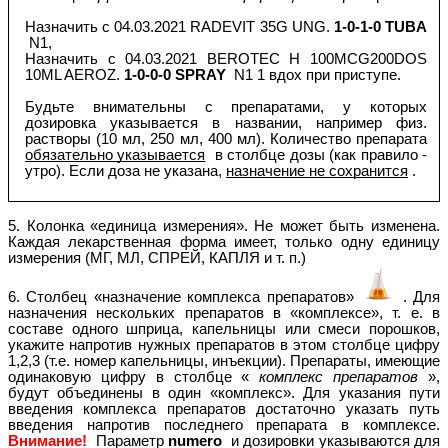
Назначить c 04.03.2021 RADEVIT 35G UNG.
1-0-1-0 TUBA
N1,
Назначить c 04.03.2021 BEROTEC H 100MCG200DOS
10ML AEROZ.
1-0-0-0 SPRAY
N1 1 вдох при приступе.
Будьте внимательны с препаратами, у которых
дозировка указывается в названии, например физ.
растворы (10 мл, 250 мл, 400 мл). Количество препарата
обязательно указывается
в столбце дозы (как правило -
утро). Если доза не указана,
назначение не сохранится
.
5. Колонка «единица измерения». Не может быть изменена.
Каждая лекарственная форма имеет, только одну единицу
измерения (МГ, МЛ, СПРЕЙ, КАПЛЯ и т. п.)
6. Столбец «назначение комплекса препаратов»
. Для
назначения нескольких препаратов в «комплексе», т. е. в
составе одного шприца, капельницы или смеси порошков,
укажите напротив нужных препаратов в этом столбце цифру
1,2,3 (т.е. номер капельницы, инъекции). Препараты, имеющие
одинаковую цифру в столбце «
комплекс препаратов
»,
будут объединены в один «комплекс». Для указания пути
введения комплекса препаратов достаточно указать путь
введения напротив последнего препарата в комплексе.
Внимание!
Параметр
numero
и дозировки указываются для