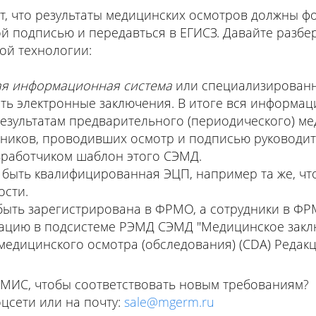
т, что результаты медицинских осмотров должны ф
 подписью и передавться в ЕГИСЗ. Давайте разбер
ой технологии:
ая информационная система
или специализированн
ь электронные заключения. В итоге вся информаци
зультатам предварительного (периодического) ме
удников, проводивших осмотр и подписью руководит
зработчиком шаблон этого СЭМД.
 быть квалифицированная ЭЦП, например та же, что
ости.
быть зарегистрирована в ФРМО, а сотрудники в ФР
ацию в подсистеме РЭМД СЭМД "Медицинское закл
едицинского осмотра (обследования) (CDA) Редакц
 МИС, чтобы соответствовать новым требованиям?
оцсети или на почту:
sale@mgerm.ru