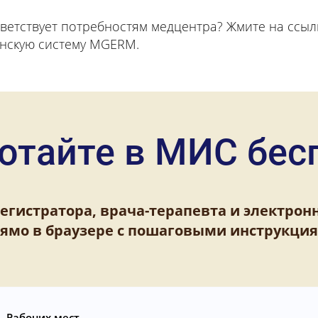
ветствует потребностям медцентра? Жмите на ссыл
инскую систему MGERM.
отайте в МИС бес
егистратора, врача-терапевта и электрон
ямо в браузере с пошаговыми инструкци
Рабочих мест