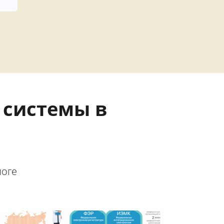
системы в
логе